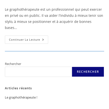
la
category:
de
publication :
la
Le graphothérapeute est un professionnel qui peut exercer
publication :
en privé ou en public. Il va aider l'individu à mieux tenir son
stylo, à mieux se positionner et à acquérir de bonnes
bases…
Le
Continuer La Lecture
Graphothérapeute
!
Rechercher
RECHERCHER
Articles récents
Le graphothérapeute !