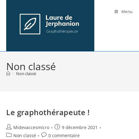
Skip
to
Menu
content
Non classé
>
Non classé
Le graphothérapeute !
Auteur/autrice
Publication
Midevaccesmicro
9 décembre 2021
de
publiée :
Post
Commentaires
Non classé
0 commentaire