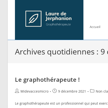
Skip
to
content
Accueil
Archives quotidiennes : 
Le graphothérapeute !
Auteur/autrice
Publication
Post
Midevaccesmicro
9 décembre 2021
Non cl
de
publiée :
category:
la
Le graphothérapeute est un professionnel qui peut exercer 
publication :