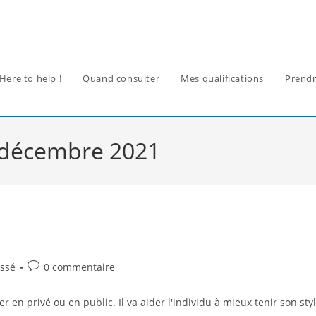
Here to help !
Quand consulter
Mes qualifications
Prendr
9 décembre 2021
Commentaires
assé
0 commentaire
de
la
en privé ou en public. Il va aider l'individu à mieux tenir son styl
publication :