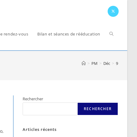
Toggle
e rendez-vous
Bilan et séances de rééducation
website
>
PM
>
Déc
>
9
search
Rechercher
RECHERCHER
Articles récents
o,